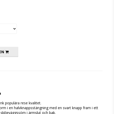
EN
a
nk populära rese kvalitet.
sform i en halvknappsstängning med en svart knapp fram i ett 
 i skiljeväggssöm i ärmslut och bak.