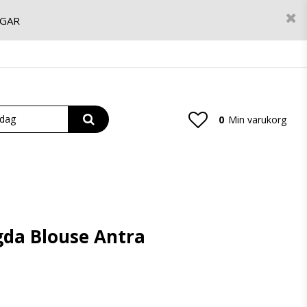
NGAR
0
Min varukorg
gda Blouse Antra