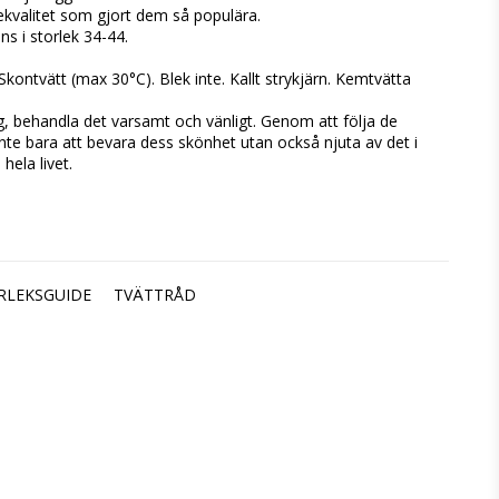
sekvalitet som gjort dem så populära.
s i storlek 34-44.
kontvätt (max 30°C). Blek inte. Kallt strykjärn. Kemtvätta 
gg, behandla det varsamt och vänligt. Genom att följa de 
e bara att bevara dess skönhet utan också njuta av det i 
hela livet.
RLEKSGUIDE
TVÄTTRÅD