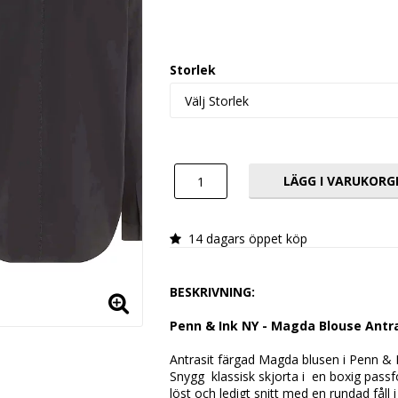
Lägg till i favoritlistan
Storlek
LÄGG I VARUKORG
14 dagars öppet köp
BESKRIVNING:
Penn & Ink NY - Magda Blouse Antr
Antrasit färgad Magda blusen i Penn & I
Snygg  klassisk skjorta i  en boxig pas
löst och ledigt snitt med en rundad fåll