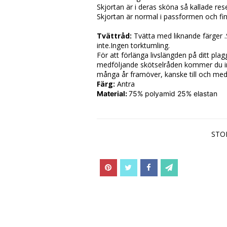
Skjortan är i deras sköna så kallade re
Skjortan är normal i passformen och finn
Tvättråd: 
Tvätta med liknande färger .S
inte.Ingen torktumling.
För att förlänga livslängden på ditt pla
medföljande skötselråden kommer du int
många år framöver, kanske till och med 
Färg: 
Antra
Material: 
75% polyamid 25% elastan
STO