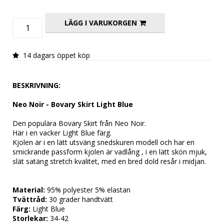
LÄGG I VARUKORGEN
14 dagars öppet köp
BESKRIVNING:
Neo Noir - Bovary Skirt 
Light Blue
Den populära Bovary Skirt från Neo Noir. 
Här i en vacker 
Light Blue
 färg.
Kjolen är i en lätt utsväng snedskuren modell och har en 
smickrande passform kjolen är vadlång , i en lätt skön mjuk, 
slät satäng stretch kvalitet, med en bred dold resår i midjan.
Material:
 95% polyester 5% elastan
Tvättråd:
 30 grader handtvätt
Färg:
Light Blue
Storlekar: 
34-42