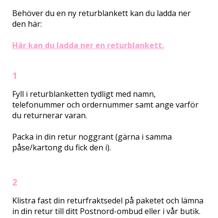
Behöver du en ny returblankett kan du ladda ner
den här:
Här kan du ladda ner en returblankett.
1
Fyll i returblanketten tydligt med namn,
telefonummer och ordernummer samt ange varför
du returnerar varan.
Packa in din retur noggrant (gärna i samma
påse/kartong du fick den i).
2
Klistra fast din returfraktsedel på paketet och lämna
in din retur till ditt Postnord-ombud eller i vår butik.