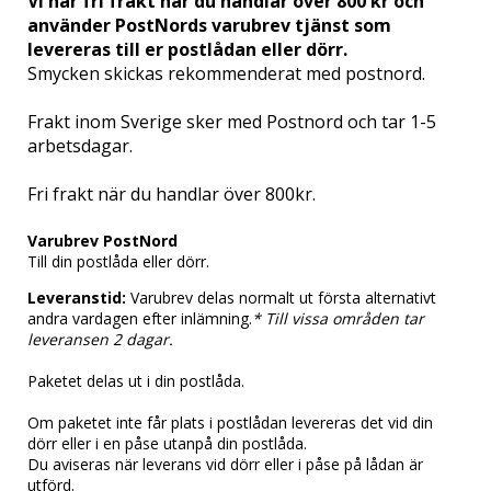
Vi har fri frakt när du handlar över 800 kr och
använder PostNords varubrev tjänst som
levereras till er postlådan eller dörr.
Smycken skickas rekommenderat med postnord.
Frakt inom Sverige sker med Postnord och tar 1-5
arbetsdagar.
Fri frakt när du handlar över 800kr.
Varubrev PostNord
Till din postlåda eller dörr.
Leveranstid:
Varubrev delas normalt ut första alternativt
andra vardagen efter inlämning.
* Till vissa områden tar
leveransen 2 dagar.
Paketet delas ut i din postlåda.
Om paketet inte får plats i postlådan levereras det vid din
dörr eller i en påse utanpå din postlåda.
Du aviseras när leverans vid dörr eller i påse på lådan är
utförd.